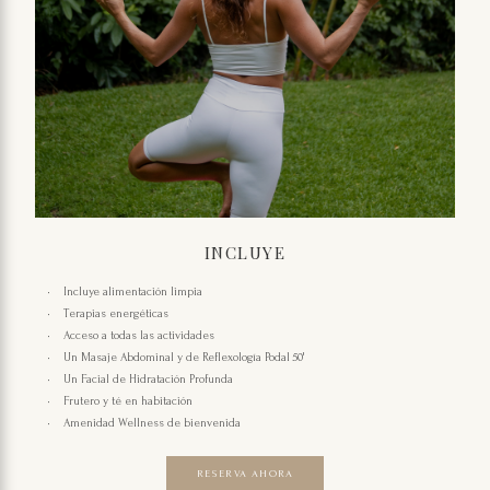
INCLUYE
Incluye alimentación limpia
Terapias energéticas
Acceso a todas las actividades
Un Masaje Abdominal y de Reflexología Podal 50'
Un Facial de Hidratación Profunda
Frutero y té en habitación
Amenidad Wellness de bienvenida
RESERVA AHORA